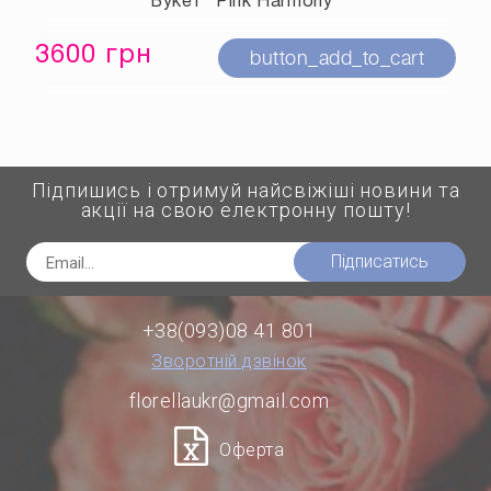
Букет "Pink Harmony"
3600 грн
button_add_to_cart
Підпишись і отримуй найсвіжіші новини та
акції на свою електронну пошту!
Підписатись
+38(093)08 41 801
Зворотній дзвінок
florellaukr@gmail.com
Оферта