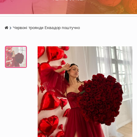
Червоні троянди Еквадор поштучно