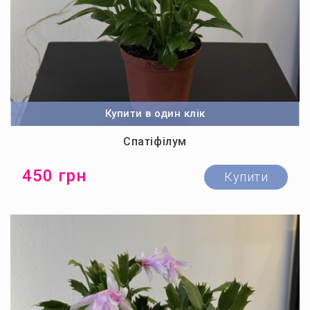
Купити в один клік
Спатіфілум
450 грн
Купити