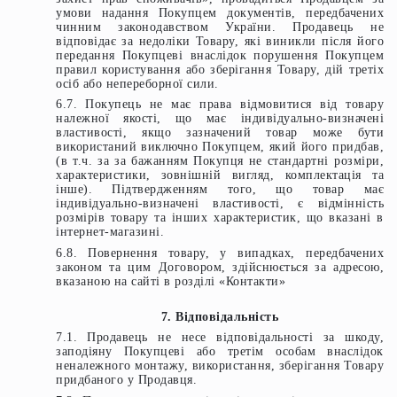
умови надання Покупцем документів, передбачених
чинним законодавством України. Продавець не
відповідає за недоліки Товару, які виникли після його
передання Покупцеві внаслідок порушення Покупцем
правил користування або зберігання Товару, дій третіх
осіб або непереборної сили.
6.7. Покупець не має права відмовитися від товару
належної якості, що має індивідуально-визначені
властивості, якщо зазначений товар може бути
використаний виключно Покупцем, який його придбав,
(в т.ч. за за бажанням Покупця не стандартні розміри,
характеристики, зовнішній вигляд, комплектація та
інше). Підтвердженням того, що товар має
індивідуально-визначені властивості, є відмінність
розмірів товару та інших характеристик, що вказані в
інтернет-магазині.
6.8. Повернення товару, у випадках, передбачених
законом та цим Договором, здійснюється за адресою,
вказаною на сайті в розділі «Контакти»
7. Відповідальність
7.1. Продавець не несе відповідальності за шкоду,
заподіяну Покупцеві або третім особам внаслідок
неналежного монтажу, використання, зберігання Товару
придбаного у Продавця.