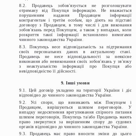
8.2. Продавець зобов'язується не розголошувати
отриману від Покупця інформацію. Не вважається
порушенням надання Продавцем інформації
контрагентам і третім особам, що діють на підставі
договору з Продавцем, в тому числі і для виконання
зобов'язань перед Покупцем, а також у випадках, коли
розкриття такої інформації встановлено вимогами
чинного законодавства України.
8.3. Покупець несе відповідальність за підтримання
своїх персональних даних в актуальному стані.
Продавець не несе відповідальності за неякісне
виконання або невиконання своїх зобов'язань у зв'язку
з неактуальністю інформації про Покупця або
невідповідністю її дійсності.
9. Інші умови
9.1. Цей договір укладено на території України і діє
відповідно до чинного законодавства України.
9.2. Усі спори, що виникають між Покупцем і
Продавцем, вирішуються шляхом переговорів. У
випадку недосягнення врегулювання спірного питання
шляхом переговорів, Покупець та/або Продавець мають
право звернутися за вирішенням спору до судових
органів відповідно до чинного законодавства України.
9.3. Продавець має право вносити зміни до цього