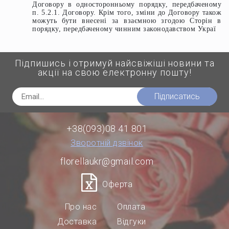
Договору в односторонньому порядку, передбаченому
п. 5.2.1. Договору. Крім того, зміни до Договору також
можуть бути внесені за взаємною згодою Сторін в
порядку, передбаченому чинним законодавством Украї
Підпишись і отримуй найсвіжіші новини та
акції на свою електронну пошту!
Підписатись
+38(093)08 41 801
Зворотній дзвінок
florellaukr@gmail.com
Оферта
Про нас
Оплата
Доставка
Відгуки