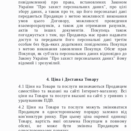
повідомлення) про права, встановлених Законом
України "Про захист персональних даних", про цілі
збору даних, а також про те, що його персональні дані
передаються Продавцю з метою можливості виконання
умов цього Договору, можливості проведення
взаєморозрахунків, а також для отримання рахунків,
актів та інших документів. Покупець також
погоджується з тим, що Продавець має право надавати
доступ та передавати його персональні дані третім
особам без будь-яких додаткових повідомлень Покупця
з метою виконання замовлення Покупця. Обсяг прав
Покупця, як суб'єкта персональних даних відповідно до
Закону України "Про захист персональних даних" йому
відомий і зрозумілий.
4. Ціна і Доставка Товару
4.1 Ціни на Товари та послуги визначаються Продавцем
самостійно та вказані на сайті Інтернет-магазину. Всі
ціни на Товари та послуги вказані на сайті у гривнях з
урахуванням ПДВ.
4.2 Ціни на Товари та послуги можуть змінюватися
Продавцем в односторонньому порядку залежно від
кон'юнктури ринку. При цьому ціна окремої одиниці
Товару, вартість якої оплачена Покупцем в повному
обсязі, не може бути змінена Продавцем в
односторонньому порядку.