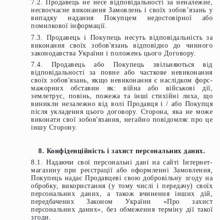
7.2. Продавець не несе відповідальності за неналежне,
несвоєчасне виконання Замовлень і своїх зобов’язань у
випадку надання Покупцем недостовірної або
помилкової інформації.
7.3. Продавець і Покупець несуть відповідальність за
виконання своїх зобов'язань відповідно до чинного
законодавства України і положень цього Договору.
7.4. Продавець або Покупець звільняються від
відповідальності за повне або часткове невиконання
своїх зобов'язань, якщо невиконання є наслідком форс-
мажорних обставин як: війна або військові дії,
землетрус, повінь, пожежа та інші стихійні лиха, що
виникли незалежно від волі Продавця і / або Покупця
після укладення цього договору. Сторона, яка не може
виконати свої зобов'язання, негайно повідомляє про це
іншу Сторону.
8. Конфіденційність і захист персональних даних.
8.1. Надаючи свої персональні дані на сайті Інтернет-
магазину при реєстрації або оформленні Замовлення,
Покупець надає Продавцеві свою добровільну згоду на
обробку, використання (у тому числі і передачу) своїх
персональних даних, а також вчинення інших дій,
передбачених Законом України «Про захист
персональних даних», без обмеження терміну дії такої
згоди.