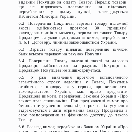
виданий Покупцю за оплату Товару. Перелік товарів,
що не підлягають поверненню на підставах,
передбачених у цьому пункті, затверджується
Кабінетом Міністрів України.
6.2. Повернення Покупцеві вартості товару належної
якості здійснюється протягом 30 (тридцяти)
календарних днів з моменту отримання такого Товару
Продавцем за умови дотримання вимог, передбачених
п. 6.1. Договору, чинним законодавством України.
6.3. Вартість товару підлягає поверненню шляхом
банківського переказу на рахунок Покупця.
6.4. Повернення Товару належної якості за адресою
Продавця, здійснюється за рахунок Покупця та
Продавцем Покупцеві не відшкодовується.
6.5. У разі виявлення протягом встановленого
гарантійного строку недоліків у Товарі, Покупець
особисто, в порядку та у строки, що встановлені
законодавством України, має право пред'явити
Продавцеві вимоги, передбачені Законом України «Про
захист прав споживачів». При пред’явленні вимог про
безоплатне усунення недоліків, строк на їх усунення
відраховується з дати отримання Товару Продавцем в
своє розпорядження та фізичного доступу до такого
Товару.
6.6. Розгляд вимог, передбачених Законом України «Про
захист прав споживачів», провадиться Продавцем за