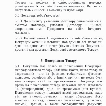
Товари та послуги, в односторонньому порядку,
розміщуючи їх на сайті Інтернет-магазину. Всі зміни
набувають чинності з моменту їх публікації.
5.3 Покупець зобов'язується:
5.3.1 До моменту укладення Договору ознайомитися зі
змістом Договору, умовами Договору і цінами,
запропонованими Продавцем на сайті Інтернет-
магазину.
5.3.2 На виконання Продавцем своїх зобов'язань перед
Покупцем останній повинен повідомити всі необхідні
дані, що однозначно ідентифікують його як Покупця, і
достатні для доставки Покупцеві замовленого Товару.
6. Повернення Товару
6.1. Покупець має право на повернення Продавцеві
непродовольчого товару належної якості, якщо товар не
задовольнив його за формою, габаритами, фасоном,
кольором, розміром або з інших причин не може бути
ним використаний за призначенням. Покупець має
право на повернення товару належної якості протягом
14 (чотирнадцяти) днів, не враховуючи дня купівлі.
Повернення товару належної якості проводиться, якщо
він не використовувався і якщо збережено його
товарний вигляд, споживчі властивості, упаковка,
пломби, ярлики, а також розрахунковий документ,