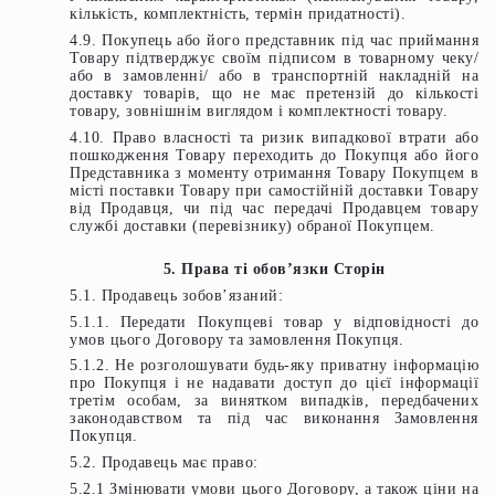
кількість, комплектність, термін придатності).
4.9. Покупець або його представник під час приймання
Товару підтверджує своїм підписом в товарному чеку/
або в замовленні/ або в транспортній накладній на
доставку товарів, що не має претензій до кількості
товару, зовнішнім виглядом і комплектності товару.
4.10. Право власності та ризик випадкової втрати або
пошкодження Товару переходить до Покупця або його
Представника з моменту отримання Товару Покупцем в
місті поставки Товару при самостійній доставки Товару
від Продавця, чи під час передачі Продавцем товару
службі доставки (перевізнику) обраної Покупцем.
5. Права ті обов’язки Сторін
5.1. Продавець зобов’язаний:
5.1.1. Передати Покупцеві товар у відповідності до
умов цього Договору та замовлення Покупця.
5.1.2. Не розголошувати будь-яку приватну інформацію
про Покупця і не надавати доступ до цієї інформації
третім особам, за винятком випадків, передбачених
законодавством та під час виконання Замовлення
Покупця.
5.2. Продавець має право:
5.2.1 Змінювати умови цього Договору, а також ціни на