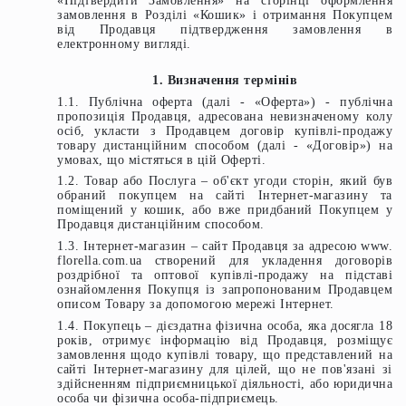
«Підтвердити Замовлення» на сторінці оформлення
замовлення в Розділі «Кошик» і отримання Покупцем
від Продавця підтвердження замовлення в
електронному вигляді.
1.
Визначення термінів
1.1. Публічна оферта (далі - «Оферта») - публічна
пропозиція Продавця, адресована невизначеному колу
осіб, укласти з Продавцем договір купівлі-продажу
товару дистанційним способом (далі - «Договір») на
умовах, що містяться в цій Оферті.
1.2. Товар або Послуга – об'єкт угоди сторін, який був
обраний покупцем на сайті Інтернет-магазину та
поміщений у кошик, або вже придбаний Покупцем у
Продавця дистанційним способом.
1.3. Інтернет-магазин – сайт Продавця за адресою www.
florella.com.ua створений для укладення договорів
роздрібної та оптової купівлі-продажу на підставі
ознайомлення Покупця із запропонованим Продавцем
описом Товару за допомогою мережі Інтернет.
1.4. Покупець – дієздатна фізична особа, яка досягла 18
років, отримує інформацію від Продавця, розміщує
замовлення щодо купівлі товару, що представлений на
сайті Інтернет-магазину для цілей, що не пов'язані зі
здійсненням підприємницької діяльності, або юридична
особа чи фізична особа-підприємець.