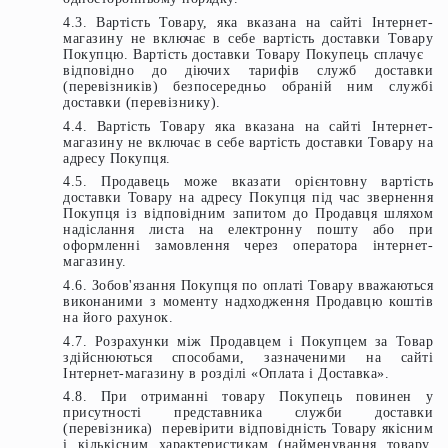
4.3. Вартість Товару, яка вказана на сайті Інтернет-
магазину не включає в себе вартість доставки Товару
Покупцю. Вартість доставки Товару Покупець сплачує
відповідно до діючих тарифів служб доставки
(перевізників) безпосередньо обраній ним службі
доставки (перевізнику).
4.4. Вартість Товару яка вказана на сайті Інтернет-
магазину не включає в себе вартість доставки Товару на
адресу Покупця.
4.5. Продавець може вказати орієнтовну вартість
доставки Товару на адресу Покупця під час звернення
Покупця із відповідним запитом до Продавця шляхом
надіслання листа на електронну пошту або при
оформленні замовлення через оператора інтернет-
магазину.
4.6. Зобов'язання Покупця по оплаті Товару вважаються
виконаними з моменту надходження Продавцю коштів
на його рахунок.
4.7. Розрахунки між Продавцем і Покупцем за Товар
здійснюються способами, зазначеними на сайті
Інтернет-магазину в розділі «Оплата і Доставка».
4.8. При отриманні товару Покупець повинен у
присутності представника служби доставки
(перевізника) перевірити відповідність Товару якісним
і кількісним характеристикам (найменування товару,