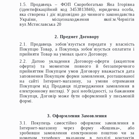
1.5. Продавець – ФОП Скоробогатько Яна Ігорівна
(ідентифікаційний код 3453813846), юридична особа,
яка створена і діє відповідно до чинного законодавства
України, місцезнаходження якої:м.Чернігів
вул.Мстиславська 20
2.
Предмет Договору
2.1. Продавець зобов’язується передати у власність
Покупцю Товар, а Покупець зобов’язується оплатити і
прийняти Товар на умовах цього Договору.
2.2. Датою укладення Договору-оферти (акцептом
оферти) та моментом повного й беззаперечного
прийняттям Покупцем умов Договору вважається дата
заповнення Покупцем форми замовлення, розташованої
на сайті Інтернет-магазину, за умови отримання
Покупцем від Продавця підтвердження замовлення в
електронному вигляді. У разі необхідності, за бажанням
Покупця, Договір може бути оформлений у письмовій
формі.
3. Оформлення Замовлення
3.1. Покупець самостійно оформлює замовлення в
Інтернет-магазину через форму «Кошика», або
зробивши замовлення електронною поштою чи за
номером телефону, вказаним в розділі контактів