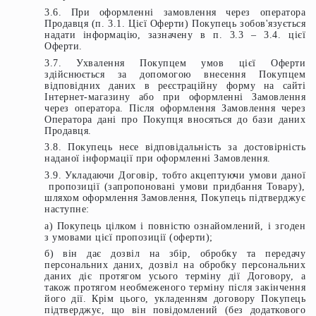
3.6. При оформленні замовлення через оператора
Продавця (п. 3.1. Цієї Оферти) Покупець зобов'язується
надати інформацію, зазначену в п. 3.3 – 3.4. цієї
Оферти.
3.7. Ухвалення Покупцем умов цієї Оферти
здійснюється за допомогою внесення Покупцем
відповідних даних в реєстраційну форму на сайті
Інтернет-магазину або при оформленні Замовлення
через оператора. Після оформлення Замовлення через
Оператора дані про Покупця вносяться до бази даних
Продавця.
3.8. Покупець несе відповідальність за достовірність
наданої інформації при оформленні Замовлення.
3.9. Укладаючи Договір, тобто акцептуючи умови даної
пропозиції (запропоновані умови придбання Товару),
шляхом оформлення Замовлення, Покупець підтверджує
наступне:
а) Покупець цілком і повністю ознайомлений, і згоден
з умовами цієї пропозиції (оферти);
б) він дає дозвіл на збір, обробку та передачу
персональних даних, дозвіл на обробку персональних
даних діє протягом усього терміну дії Договору, а
також протягом необмеженого терміну після закінчення
його дії. Крім цього, укладенням договору Покупець
підтверджує, що він повідомлений (без додаткового